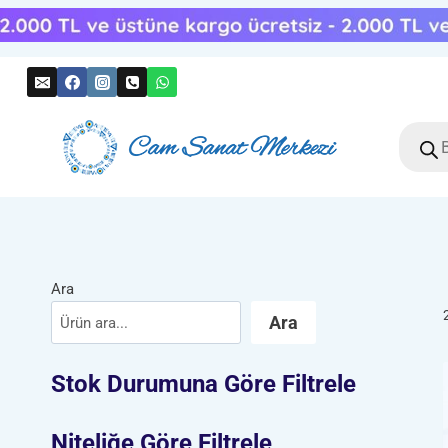
Skip
to
content
Produc
search
Ara
Ara
Stok Durumuna Göre Filtrele
Niteliğe Göre Filtrele