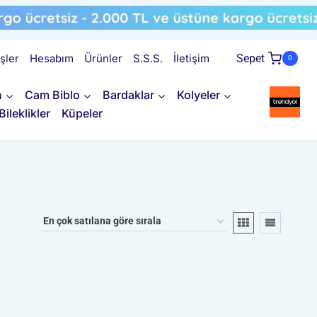
işler
Hesabım
Ürünler
S.S.S.
İletişim
Sepet
0
n
Cam Biblo
Bardaklar
Kolyeler
Bileklikler
Küpeler