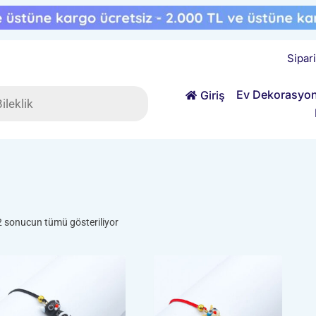
Sipar
ts
Ev Dekorasyo
Giriş
Popülerliğe
2 sonucun tümü gösteriliyor
göre
sıralandı