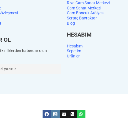
Riva Cam Sanat Merkezi
e
Cam Sanat Merkezi
Sözleşmesi
Cam Boncuk Atölyesi
Sertaç Bayraktar
ı
Blog
HESABIM
R OL
Hesabım
kinliklerden haberdar olun
Sepetim
Ürünler