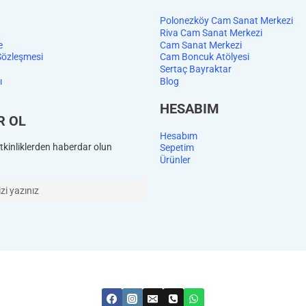
Polonezköy Cam Sanat Merkezi
Riva Cam Sanat Merkezi
e
Cam Sanat Merkezi
Sözleşmesi
Cam Boncuk Atölyesi
Sertaç Bayraktar
ı
Blog
HESABIM
R OL
Hesabım
kinliklerden haberdar olun
Sepetim
Ürünler