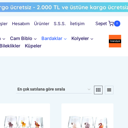
işler
Hesabım
Ürünler
S.S.S.
İletişim
Sepet
0
n
Cam Biblo
Bardaklar
Kolyeler
Bileklikler
Küpeler