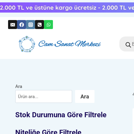
Skip
to
content
Produc
search
Ara
Ara
Stok Durumuna Göre Filtrele
Niteliğe Göre Filtrele