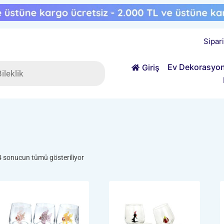
Sipar
ts
Ev Dekorasyo
Giriş
Popülerliğe
4 sonucun tümü gösteriliyor
göre
sıralandı