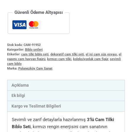
Güvenli Ödeme Altyapısı
Stok kodu:
CAM-91952
Kategoriler:
Biblo setleri
Etiketler:
cam tilki biblo seti
,
dekoratif cam tilki seti
,
el işi cam süs eşyası
,
el
yapımı cam hayvan figürü
,
kırmızı cam tilki
,
koleksiyonluk cam figür
,
sevimli
cam biblo
Marka:
Polonezköy Cam Sanat
Açıklama
Ek bilgi
Kargo ve Teslimat Bilgileri
Sevimli ve zarif detaylarla hazırlanmış
3’lü Cam Tilki
Biblo Seti
, kırmızı rengin enerjisini cam sanatının