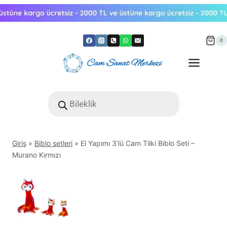
Skip
to
content
0
Products
search
Giriş
»
Biblo setleri
»
El Yapımı 3’lü Cam Tilki Biblo Seti –
Murano Kırmızı