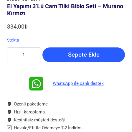
El Yapımı 3’lü Cam Tilki Biblo Seti – Murano
Kırmızı
834,00
₺
Stokta
El
Sepete Ekle
Yapımı
3’lü
Cam
Tilki
WhatsApp ile canlı destek
Biblo
Seti
–
Özenli paketleme
Murano
Hızlı kargolama
Kırmızı
Kesintisiz müşteri desteği
adet
Havale/Eft ile Ödemeye %2 İndirim