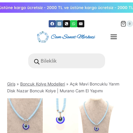
Skip
to
content
0
Products
search
Giriş
»
Boncuk Kolye Modelleri
»
Açık Mavi Boncuklu Yarım
Disk Nazar Boncuk Kolye | Murano Cam El Yapımı