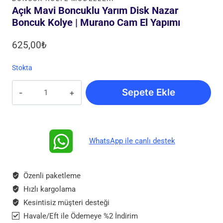
Açık Mavi Boncuklu Yarım Disk Nazar
Boncuk Kolye | Murano Cam El Yapımı
625,00
₺
Stokta
Açık
Sepete Ekle
Mavi
Boncuklu
Yarım
Disk
WhatsApp ile canlı destek
Nazar
Boncuk
Kolye
Özenli paketleme
|
Hızlı kargolama
Murano
Kesintisiz müşteri desteği
Cam
Havale/Eft ile Ödemeye %2 İndirim
El