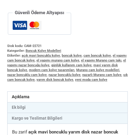
Yapımı
adet
Güvenli Ödeme Altyapısı
Stok kodu:
CAM-22721
Kategoriler:
Boncuk Kolye Modelleri
Etiketler:
açık mavi boncuklu kolye
,
boncuk kolye
,
cam boncuk kolye
,
el yapımı
cam boncuk kolye
,
el yapımı murano cam kolye
,
el yapımı Murano cam takı
,
el
yapımı nazar boncuğu kolye
,
günlük kullanım cam kolye
,
mavi yarım disk
boncuk kolye
,
modern cam kolye tasarımları
,
Murano cam kolye modelleri
,
nazar boncuklu cam kolye
,
nazar boncuklu kolye
,
nazarlı Murano cam kolye
,
şık
cam boncuk kolye
,
yarım disk boncuk kolye
,
yeni moda cam kolye
Açıklama
Ek bilgi
Kargo ve Teslimat Bilgileri
Bu zarif
açık mavi boncuklu yarım disk nazar boncuk