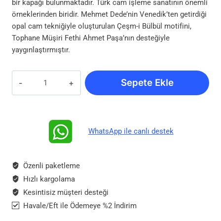
bir kapağı bulunmaktadır. Türk cam işleme sanatının önemli
örneklerinden biridir. Mehmet Dede’nin Venedik’ten getirdiği
opal cam tekniğiyle oluşturulan Çeşm-i Bülbül motifini,
Tophane Müşiri Fethi Ahmet Paşa’nın desteğiyle
yaygınlaştırmıştır.
Çeşmi
Sepete Ekle
Bülbül
Göz
Yaşı
Şişesi
WhatsApp ile canlı destek
–
El
Yapımı
Özenli paketleme
Murano
Hızlı kargolama
Cam
Kesintisiz müşteri desteği
Sanat
Havale/Eft ile Ödemeye %2 İndirim
Eseri
adet