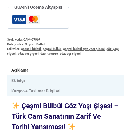
Güvenli Ödeme Altyapısı
Stok kodu:
CAM-87967
Kategoriler:
Çeşm-i Bülbül
Etiketler:
çeşm-i bülbül
,
çeşmi bülbül
,
çeşmi bülbül göz yaşı şişesi
,
göz yaşı
şişesi
,
gözyaşı şişesi
,
özel tasarım gözyaşı şişesi
Açıklama
Ek bilgi
Kargo ve Teslimat Bilgileri
Çeşmi Bülbül Göz Yaşı Şişesi –
Türk Cam Sanatının Zarif Ve
Tarihi Yansıması!