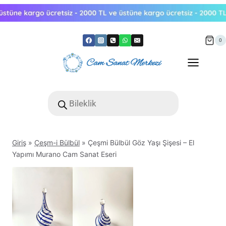
Skip
to
content
0
Products
search
Giriş
»
Çeşm-i Bülbül
»
Çeşmi Bülbül Göz Yaşı Şişesi – El
Yapımı Murano Cam Sanat Eseri