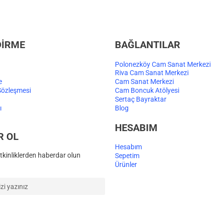
DİRME
BAĞLANTILAR
Polonezköy Cam Sanat Merkezi
Riva Cam Sanat Merkezi
e
Cam Sanat Merkezi
Sözleşmesi
Cam Boncuk Atölyesi
Sertaç Bayraktar
ı
Blog
HESABIM
R OL
Hesabım
kinliklerden haberdar olun
Sepetim
Ürünler