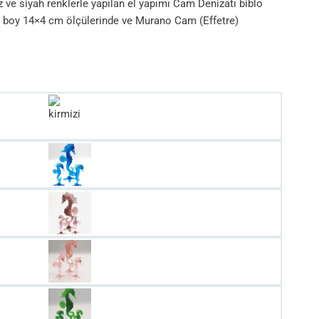
 ve siyah renklerle yapılan el yapımı Cam Denizatı biblo
k boy 14×4 cm ölçülerinde ve Murano Cam (Effetre)