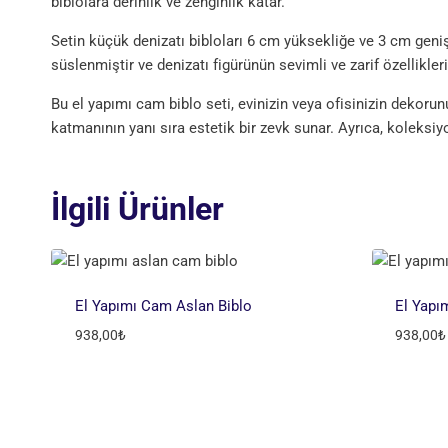
biblolara derinlik ve zenginlik katar.
Setin küçük denizatı bibloları 6 cm yüksekliğe ve 3 cm genişl
süslenmiştir ve denizatı figürünün sevimli ve zarif özellikleri
Bu el yapımı cam biblo seti, evinizin veya ofisinizin dek
katmanının yanı sıra estetik bir zevk sunar. Ayrıca, koleksiyon
İlgili Ürünler
El Yapımı Cam Aslan Biblo
El Yapı
938,00
₺
938,00
₺