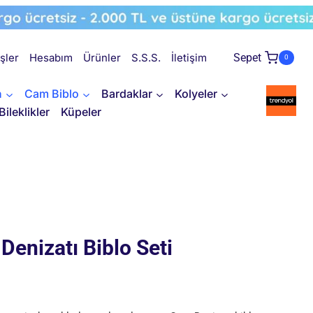
işler
Hesabım
Ürünler
S.S.S.
İletişim
Sepet
0
n
Cam Biblo
Bardaklar
Kolyeler
Bileklikler
Küpeler
Denizatı Biblo Seti