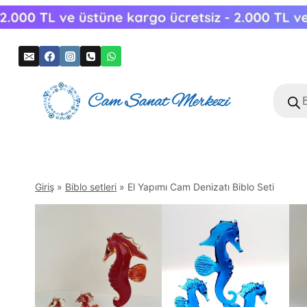
Skip
to
content
Produc
search
Giriş
»
Biblo setleri
»
El Yapımı Cam Denizatı Biblo Seti