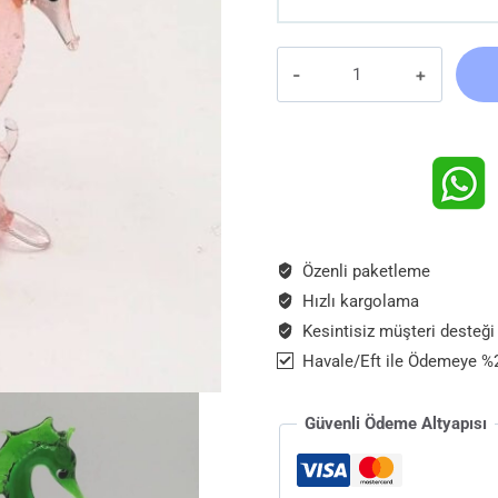
El
Yapımı
Cam
Denizatı
Biblo
Seti
adet
Özenli paketleme
Hızlı kargolama
Kesintisiz müşteri desteği
Havale/Eft ile Ödemeye %2
Güvenli Ödeme Altyapısı