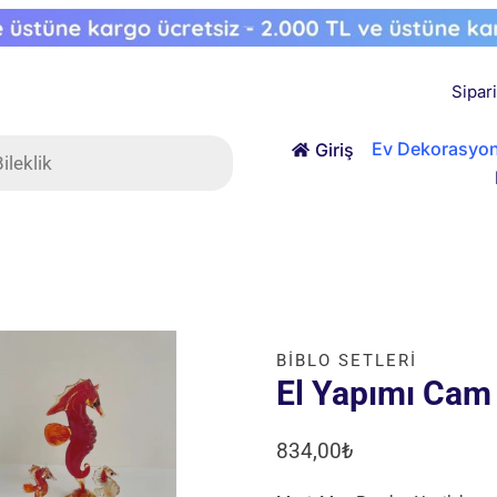
Sipar
ts
Ev Dekorasyo
Giriş
BIBLO SETLERI
El Yapımı Cam 
834,00
₺