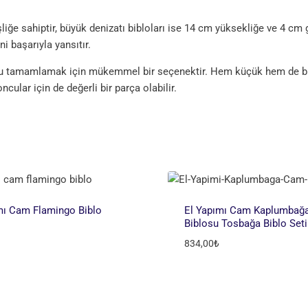
iğe sahiptir, büyük denizatı bibloları ise 14 cm yüksekliğe ve 4 cm ge
ni başarıyla yansıtır.
orunu tamamlamak için mükemmel bir seçenektir. Hem küçük hem de bü
cular için de değerli bir parça olabilir.
mı Cam Flamingo Biblo
El Yapımı Cam Kaplumbağ
Biblosu Tosbağa Biblo Seti
834,00
₺