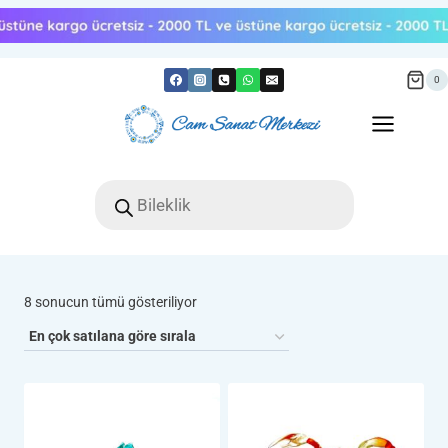
Skip
to
content
0
Products
search
Popülerliğe
8 sonucun tümü gösteriliyor
göre
sıralandı