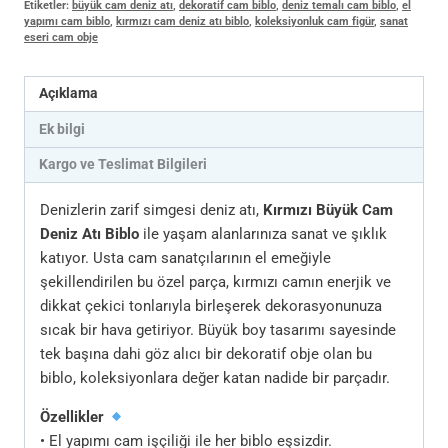
Etiketler:
büyük cam deniz atı
,
dekoratif cam biblo
,
deniz temalı cam biblo
,
el
yapımı cam biblo
,
kırmızı cam deniz atı biblo
,
koleksiyonluk cam figür
,
sanat
eseri cam obje
Açıklama
Ek bilgi
Kargo ve Teslimat Bilgileri
Denizlerin zarif simgesi deniz atı,
Kırmızı Büyük Cam
Deniz Atı Biblo
ile yaşam alanlarınıza sanat ve şıklık
katıyor. Usta cam sanatçılarının el emeğiyle
şekillendirilen bu özel parça, kırmızı camın enerjik ve
dikkat çekici tonlarıyla birleşerek dekorasyonunuza
sıcak bir hava getiriyor. Büyük boy tasarımı sayesinde
tek başına dahi göz alıcı bir dekoratif obje olan bu
biblo, koleksiyonlara değer katan nadide bir parçadır.
Özellikler
• El yapımı cam işçiliği ile her biblo eşsizdir.