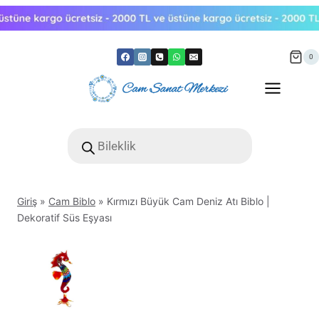
Skip
to
content
0
Products
search
Giriş
»
Cam Biblo
»
Kırmızı Büyük Cam Deniz Atı Biblo |
Dekoratif Süs Eşyası