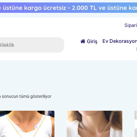
Sipar
ts
Ev Dekorasyo
Giriş
Popülerliğe
6 sonucun tümü gösteriliyor
göre
sıralandı