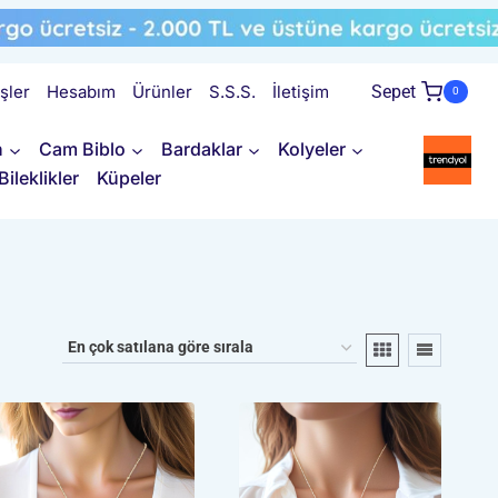
işler
Hesabım
Ürünler
S.S.S.
İletişim
Sepet
0
n
Cam Biblo
Bardaklar
Kolyeler
Bileklikler
Küpeler