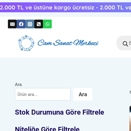
Skip
to
content
Produc
search
Ara
Ara
Stok Durumuna Göre Filtrele
Niteliğe Göre Filtrele