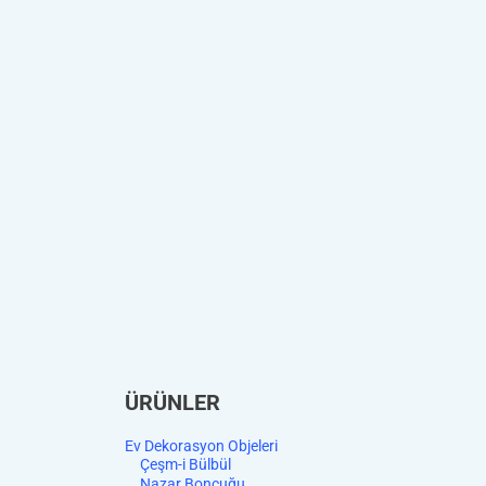
ÜRÜNLER
Ev Dekorasyon Objeleri
Çeşm-i Bülbül
Nazar Boncuğu