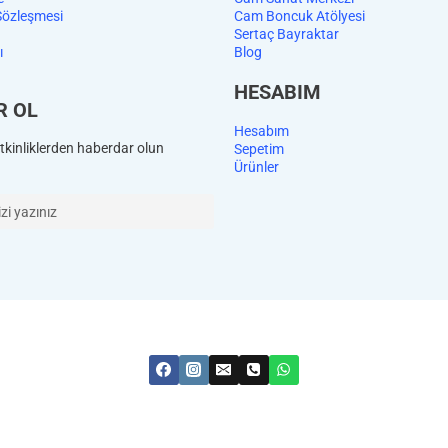
Sözleşmesi
Cam Boncuk Atölyesi
Sertaç Bayraktar
ı
Blog
HESABIM
R OL
Hesabım
kinliklerden haberdar olun
Sepetim
Ürünler