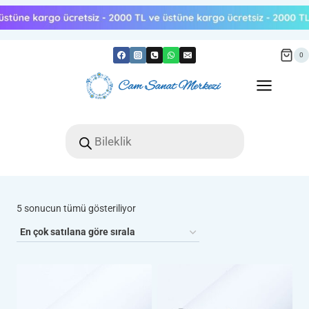
Skip
to
content
0
Products
search
Popülerliğe
5 sonucun tümü gösteriliyor
göre
sıralandı