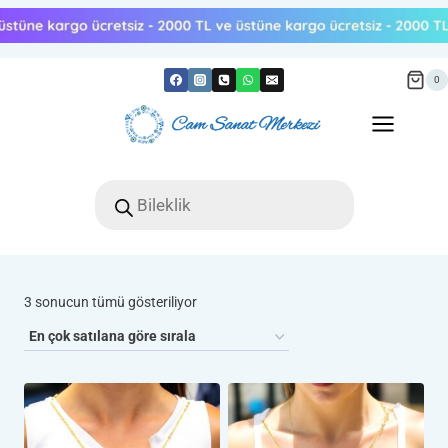
Skip
to
content
0
Products
search
Popülerliğe
3 sonucun tümü gösteriliyor
göre
sıralandı