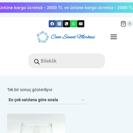
Skip
to
content
0
Products
search
Tek bir sonuç gösteriliyor