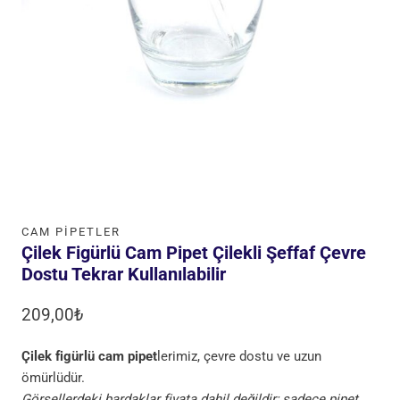
CAM PIPETLER
Çilek Figürlü Cam Pipet Çilekli Şeffaf Çevre
Dostu Tekrar Kullanılabilir
209,00
₺
Çilek figürlü cam pipet
lerimiz, çevre dostu ve uzun
ömürlüdür.
Görsellerdeki bardaklar fiyata dahil değildir; sadece pipet