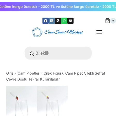
Skip
to
content
0
Products
search
Giriş
»
Cam Pipetler
»
Çilek Figürlü Cam Pipet Çilekli Şeffaf
Çevre Dostu Tekrar Kullanılabilir