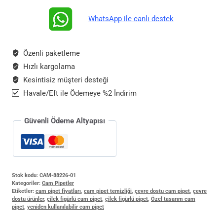
Çilekli
WhatsApp ile canlı destek
Şeffaf
Çevre
Dostu
Özenli paketleme
Tekrar
Hızlı kargolama
Kullanılabilir
Kesintisiz müşteri desteği
adet
Havale/Eft ile Ödemeye %2 İndirim
Güvenli Ödeme Altyapısı
Stok kodu:
CAM-88226-01
Kategoriler:
Cam Pipetler
Etiketler:
cam pipet fiyatları
,
cam pipet temizliği
,
çevre dostu cam pipet
,
çevre
dostu ürünler
,
çilek figürlü cam pipet
,
çilek figürlü pipet
,
Özel tasarım cam
pipet
,
yeniden kullanılabilir cam pipet