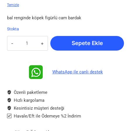
Temizle
bal renginde köpek figürlü cam bardak
Stokta
Özel
Sepete Ekle
Tasarım
Köpek
Figürlü
Cam
WhatsApp ile canlı destek
Bardak
adet
Özenli paketleme
Hızlı kargolama
Kesintisiz müşteri desteği
Havale/Eft ile Ödemeye %2 İndirim