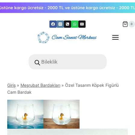
Skip
to
content
0
Products
search
Giriş
»
Meşrubat Bardakları
»
Özel Tasarım Köpek Figürlü
Cam Bardak