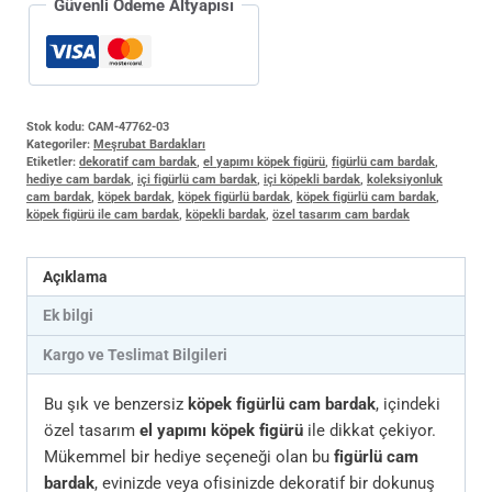
Güvenli Ödeme Altyapısı
Stok kodu:
CAM-47762-03
Kategoriler:
Meşrubat Bardakları
Etiketler:
dekoratif cam bardak
,
el yapımı köpek figürü
,
figürlü cam bardak
,
hediye cam bardak
,
içi figürlü cam bardak
,
içi köpekli bardak
,
koleksiyonluk
cam bardak
,
köpek bardak
,
köpek figürlü bardak
,
köpek figürlü cam bardak
,
köpek figürü ile cam bardak
,
köpekli bardak
,
özel tasarım cam bardak
Açıklama
Ek bilgi
Kargo ve Teslimat Bilgileri
Bu şık ve benzersiz
köpek figürlü cam bardak
, içindeki
özel tasarım
el yapımı köpek figürü
ile dikkat çekiyor.
Mükemmel bir hediye seçeneği olan bu
figürlü cam
bardak
, evinizde veya ofisinizde dekoratif bir dokunuş