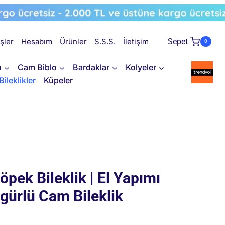
işler
Hesabım
Ürünler
S.S.S.
İletişim
Sepet
0
n
Cam Biblo
Bardaklar
Kolyeler
Bileklikler
Küpeler
öpek Bileklik | El Yapımı
igürlü Cam Bileklik