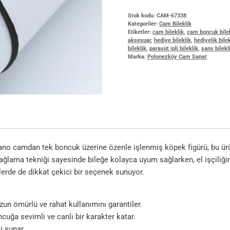
Stok kodu:
CAM-67338
Kategoriler:
Cam Bileklik
Etiketler:
cam bileklik
,
cam boncuk bile
aksesuar
,
hediye bileklik
,
hediyelik bilek
bileklik
,
paraşüt ipli bileklik
,
şans bilekl
Marka:
Polonezköy Cam Sanat
no camdan tek boncuk üzerine özenle işlenmiş köpek figürü, bu ürün
bağlama tekniği sayesinde bileğe kolayca uyum sağlarken, el işçiliğin
lerde de dikkat çekici bir seçenek sunuyor.
uzun ömürlü ve rahat kullanımını garantiler.
cuğa sevimli ve canlı bir karakter katar.
i sunar.