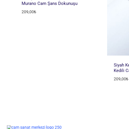
Murano Cam Şans Dokunuşu
209,00
₺
Siyah Ke
Kedili 
209,00
₺