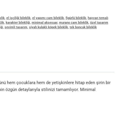
klik
,
el işçiliği bileklik
,
el yapımı cam bileklik
,
figürlü bileklik
,
hayvan temalı
lik
,
karakter bilekliği
,
minimal aksesuar
,
murano cam bileklik
,
özel tasarım
iği
,
sevimli tasarım
,
siyah kulaklı köpek bileklik
,
tek boncuk bileklik
ü hem çocuklara hem de yetişkinlere hitap eden şirin bir
in özgün detaylarıyla stilinizi tamamlıyor. Minimal