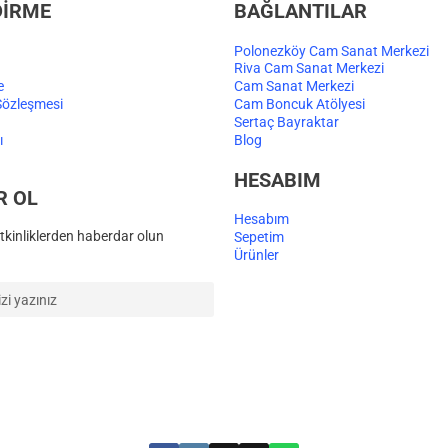
DİRME
BAĞLANTILAR
Polonezköy Cam Sanat Merkezi
Riva Cam Sanat Merkezi
e
Cam Sanat Merkezi
Sözleşmesi
Cam Boncuk Atölyesi
Sertaç Bayraktar
ı
Blog
HESABIM
R OL
Hesabım
kinliklerden haberdar olun
Sepetim
Ürünler