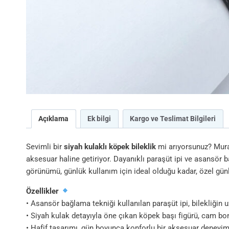
Açıklama
Ek bilgi
Kargo ve Teslimat Bilgileri
Sevimli bir
siyah kulaklı köpek bileklik
mi arıyorsunuz? Mura
aksesuar haline getiriyor. Dayanıklı paraşüt ipi ve asansör 
görünümü, günlük kullanım için ideal olduğu kadar, özel gün
Özellikler
• Asansör bağlama tekniği kullanılan paraşüt ipi, bilekliğin 
• Siyah kulak detayıyla öne çıkan köpek başı figürü, cam bon
• Hafif tasarımı, gün boyunca konforlu bir aksesuar deneyim