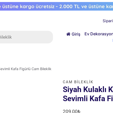
Sipar
ts
Ev Dekorasyo
Giriş
Sevimli Kafa Figürlü Cam Bileklik
CAM BILEKLIK
Siyah Kulaklı K
Sevimli Kafa F
209,00
₺