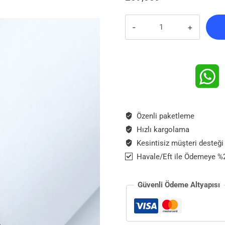
Siyah
Kulaklı
Köpek
Bileklik
|
El
Yapımı
Sevimli
Özenli paketleme
Kafa
Figürlü
Hızlı kargolama
Cam
Kesintisiz müşteri desteği
Bileklik
Havale/Eft ile Ödemeye %2
adet
Güvenli Ödeme Altyapısı