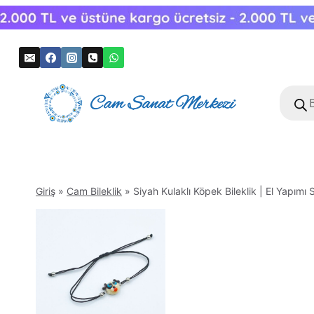
Skip
to
content
Produc
search
Giriş
»
Cam Bileklik
»
Siyah Kulaklı Köpek Bileklik | El Yapımı 